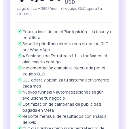
USD
pago único + $997/mo — el equipo QLC opera tu
sistema
Todo lo incluido en el Plan Ignición — la base ya
✓
está lista
Soporte prioritario directo con el equipo QLC
✓
por WhatsApp
4 Sesiones de Estrategia 1:1 — diseñamos el
✓
plan exacto contigo
Implementación completa ejecutada por el
✓
equipo QLC
QLC opera y optimiza tu sistema activamente
✓
cada mes
Nuevos funnels y automatizaciones según
✓
evolucione tu negocio
Optimización de campañas de publicidad
✓
pagada en Meta
Reporte mensual de resultados con análisis
✓
de KPIs
QLC disponible como socio estratégico de
✓