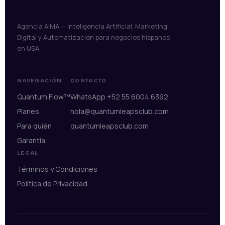
Agencia AIMA — Inteligencia Artificial, Marketing
Digital y Automatización para negocios hispanos
en USA.
NAVEGACIÓN
CONTACTO
Quantum Flow™
WhatsApp +52 55 6004 6392
Planes
hola@quantumleapsclub.com
Para quién
quantumleapsclub.com
Garantía
LEGAL
Términos y Condiciones
Política de Privacidad