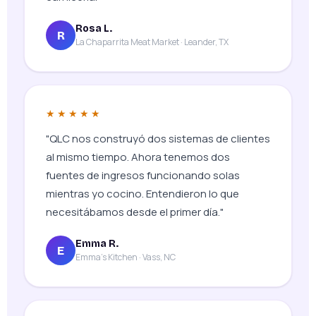
Rosa L.
R
La Chaparrita Meat Market · Leander, TX
★★★★★
"QLC nos construyó dos sistemas de clientes
al mismo tiempo. Ahora tenemos dos
fuentes de ingresos funcionando solas
mientras yo cocino. Entendieron lo que
necesitábamos desde el primer día."
Emma R.
E
Emma's Kitchen · Vass, NC