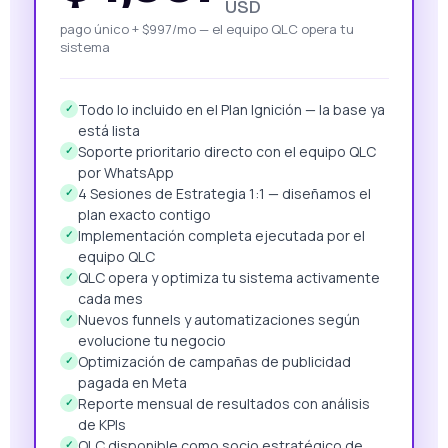
USD
pago único + $997/mo — el equipo QLC opera tu
sistema
Todo lo incluido en el Plan Ignición — la base ya
✓
está lista
Soporte prioritario directo con el equipo QLC
✓
por WhatsApp
4 Sesiones de Estrategia 1:1 — diseñamos el
✓
plan exacto contigo
Implementación completa ejecutada por el
✓
equipo QLC
QLC opera y optimiza tu sistema activamente
✓
cada mes
Nuevos funnels y automatizaciones según
✓
evolucione tu negocio
Optimización de campañas de publicidad
✓
pagada en Meta
Reporte mensual de resultados con análisis
✓
de KPIs
QLC disponible como socio estratégico de
✓