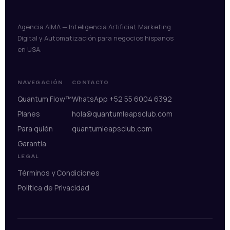
Agencia AIMA — Inteligencia Artificial, Marketing
Digital y Automatización para negocios hispanos
en USA.
NAVEGACIÓN
CONTACTO
Quantum Flow™
WhatsApp +52 55 6004 6392
Planes
hola@quantumleapsclub.com
Para quién
quantumleapsclub.com
Garantía
LEGAL
Términos y Condiciones
Política de Privacidad