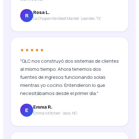
Rosa L.
R
La Chaparrita Meat Market · Leander, TX
★★★★★
"QLC nos construyó dos sistemas de clientes
al mismo tiempo. Ahora tenemos dos
fuentes de ingresos funcionando solas
mientras yo cocino. Entendieron lo que
necesitábamos desde el primer día."
Emma R.
E
Emma's Kitchen · Vass, NC