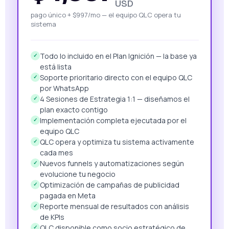
USD
pago único + $997/mo — el equipo QLC opera tu
sistema
Todo lo incluido en el Plan Ignición — la base ya
✓
está lista
Soporte prioritario directo con el equipo QLC
✓
por WhatsApp
4 Sesiones de Estrategia 1:1 — diseñamos el
✓
plan exacto contigo
Implementación completa ejecutada por el
✓
equipo QLC
QLC opera y optimiza tu sistema activamente
✓
cada mes
Nuevos funnels y automatizaciones según
✓
evolucione tu negocio
Optimización de campañas de publicidad
✓
pagada en Meta
Reporte mensual de resultados con análisis
✓
de KPIs
QLC disponible como socio estratégico de
✓