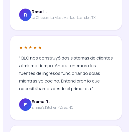
Rosa L.
R
La Chaparrita Meat Market · Leander, TX
★★★★★
"QLC nos construyó dos sistemas de clientes
al mismo tiempo. Ahora tenemos dos
fuentes de ingresos funcionando solas
mientras yo cocino. Entendieron lo que
necesitábamos desde el primer día."
Emma R.
E
Emma's Kitchen · Vass, NC