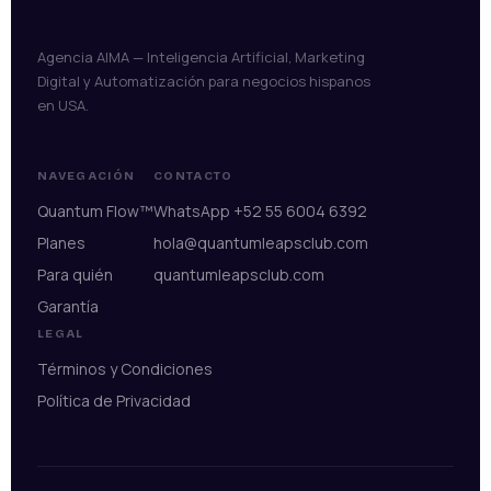
Agencia AIMA — Inteligencia Artificial, Marketing
Digital y Automatización para negocios hispanos
en USA.
NAVEGACIÓN
CONTACTO
Quantum Flow™
WhatsApp +52 55 6004 6392
Planes
hola@quantumleapsclub.com
Para quién
quantumleapsclub.com
Garantía
LEGAL
Términos y Condiciones
Política de Privacidad